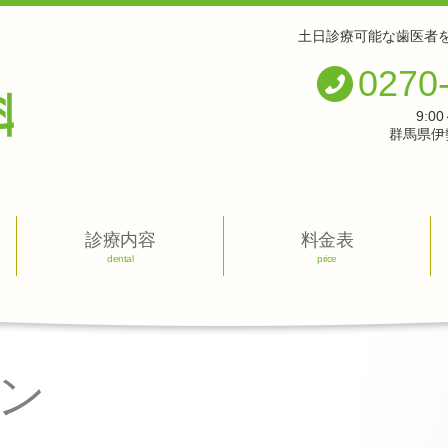
土日診療可能な歯医者
0270
9:0
群馬県伊勢
診療内容
料金表
dental
price
ン