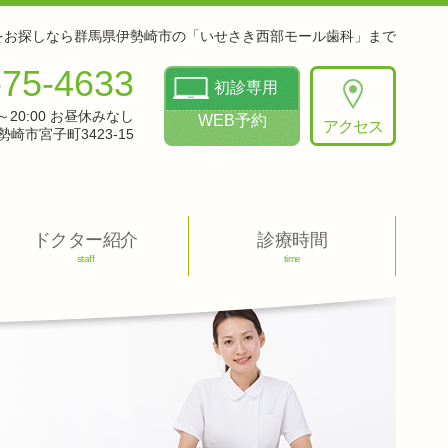
をお探しなら群馬県伊勢崎市の「いせさき西部モール歯科」まで
-75-4633
初診専用
0～20:00 お昼休みなし
WEB予約
アクセス
崎市宮子町3423-15
ドクター紹介
診療時間
staff
time